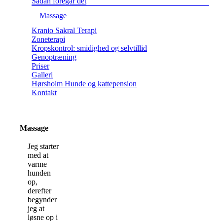
Sådan foregår det
Massage
Kranio Sakral Terapi
Zoneterapi
Kropskontrol: smidighed og selvtillid
Genoptræning
Priser
Galleri
Hørsholm Hunde og kattepension
Kontakt
Massage
Jeg starter
med at
varme
hunden
op,
derefter
begynder
jeg at
løsne op i